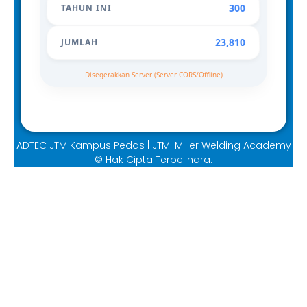
300
TAHUN INI
23,810
JUMLAH
Disegerakkan Server (Server CORS/Offline)
ADTEC JTM Kampus Pedas | JTM-Miller Welding Academy
© Hak Cipta Terpelihara.