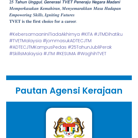
𝟐𝟓 𝙏𝙖𝙝𝙪𝙣 𝙐𝙣𝙜𝙜𝙪𝙡, 𝙂𝙚𝙣𝙚𝙧𝙖𝙨𝙞 𝙏𝙑𝙀𝙏 𝙋𝙚𝙣𝙚𝙧𝙖𝙟𝙪 𝙉𝙚𝙜𝙖𝙧𝙖 𝙈𝙖𝙙𝙖𝙣𝙞
𝑴𝒆𝒎𝒑𝒆𝒓𝒌𝒂𝒔𝒂𝒌𝒂𝒏 𝑲𝒆𝒎𝒂𝒉𝒊𝒓𝒂𝒏, 𝑴𝒆𝒏𝒚𝒆𝒎𝒂𝒓𝒂𝒌𝒌𝒂𝒏 𝑴𝒂𝒔𝒂 𝑯𝒂𝒅𝒂𝒑𝒂𝒏
𝑬𝒎𝒑𝒐𝒘𝒆𝒓𝒊𝒏𝒈 𝑺𝒌𝒊𝒍𝒍𝒔, 𝑰𝒈𝒏𝒊𝒕𝒊𝒏𝒈 𝑭𝒖𝒕𝒖𝒓𝒆𝒔
𝐓𝐕𝐄𝐓 𝐢𝐬 𝐭𝐡𝐞 𝐟𝐢𝐫𝐬𝐭 𝐜𝐡𝐨𝐢𝐜𝐞 𝐟𝐨𝐫 𝐚 𝐜𝐚𝐫𝐞𝐞𝐫.
#KebersamaanIniTiadaAkhirnya
#KITA
#JTMDihatiku
#TVETMalaysia
#jommasukADTECJTM
#ADTECJTMKampusPedas
#25TahunJubliPerak
#SkillsMalaysia
#JTM
#KESUMA
#WaghihTVET
Pautan Agensi Kerajaan