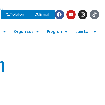
00
Telefon
Email
l
Organisasi
Program
Lain Lain
n