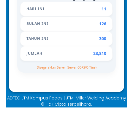
11
HARI INI
126
BULAN INI
300
TAHUN INI
23,810
JUMLAH
Disegerakkan Server (Server CORS/Offline)
ADTEC JTM Kampus Pedas | JTM-Miller Welding Academy
© Hak Cipta Terpelihara.