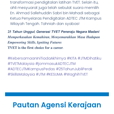
transformasi pendigitalan latihan TVET. Selain itu,
ahli mesyuarat juga telah sebulat suara memilih
En. Ahmad Sallehuddin Sabri bin Mahadi sebagai
Ketua Penyelaras Pendigitalan ADTEC JTM Kampus
Wilayah Tengah. Tahniah dan syabas!
𝟐𝟓 𝙏𝙖𝙝𝙪𝙣 𝙐𝙣𝙜𝙜𝙪𝙡, 𝙂𝙚𝙣𝙚𝙧𝙖𝙨𝙞 𝙏𝙑𝙀𝙏 𝙋𝙚𝙣𝙚𝙧𝙖𝙟𝙪 𝙉𝙚𝙜𝙖𝙧𝙖 𝙈𝙖𝙙𝙖𝙣𝙞
𝑴𝒆𝒎𝒑𝒆𝒓𝒌𝒂𝒔𝒂𝒌𝒂𝒏 𝑲𝒆𝒎𝒂𝒉𝒊𝒓𝒂𝒏, 𝑴𝒆𝒏𝒚𝒆𝒎𝒂𝒓𝒂𝒌𝒌𝒂𝒏 𝑴𝒂𝒔𝒂 𝑯𝒂𝒅𝒂𝒑𝒂𝒏
𝑬𝒎𝒑𝒐𝒘𝒆𝒓𝒊𝒏𝒈 𝑺𝒌𝒊𝒍𝒍𝒔, 𝑰𝒈𝒏𝒊𝒕𝒊𝒏𝒈 𝑭𝒖𝒕𝒖𝒓𝒆𝒔
𝐓𝐕𝐄𝐓 𝐢𝐬 𝐭𝐡𝐞 𝐟𝐢𝐫𝐬𝐭 𝐜𝐡𝐨𝐢𝐜𝐞 𝐟𝐨𝐫 𝐚 𝐜𝐚𝐫𝐞𝐞𝐫.
#KebersamaanIniTiadaAkhirnya
#KITA
#JTMDihatiku
#TVETMalaysia
#jommasukADTECJTM
#ADTECJTMKampusPedas
#25TahunJubliPerak
#SkillsMalaysia
#JTM
#KESUMA
#WaghihTVET
Pautan Agensi Kerajaan