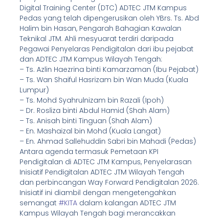
Digital Training Center (DTC) ADTEC JTM Kampus
Pedas yang telah dipengerusikan oleh YBrs. Ts. Abd
Halim bin Hasan, Pengarah Bahagian Kawalan
Teknikal JTM. Ahli mesyuarat terdiri daripada
Pegawai Penyelaras Pendigitalan dari ibu pejabat
dan ADTEC JTM Kampus Wilayah Tengah:
– Ts. Azlin Haezrina binti Kamarzaman (Ibu Pejabat)
– Ts. Wan Shaiful Hasrizam bin Wan Muda (Kuala
Lumpur)
– Ts. Mohd Syahrulnizam bin Razali (Ipoh)
– Dr. Rosliza binti Abdul Hamid (Shah Alam)
– Ts. Anisah binti Tinguan (Shah Alam)
– En. Mashaizal bin Mohd (Kuala Langat)
– En. Ahmad Sallehuddin Sabri bin Mahadi (Pedas)
Antara agenda termasuk Pemetaan KPI
Pendigitalan di ADTEC JTM Kampus, Penyelarasan
Inisiatif Pendigitalan ADTEC JTM Wilayah Tengah
dan perbincangan Way Forward Pendigitalan 2026.
Inisiatif ini diambil dengan mengetengahkan
semangat
#KITA
dalam kalangan ADTEC JTM
Kampus Wilayah Tengah bagi merancakkan