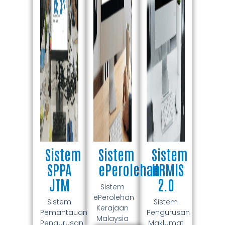
Sistem
Sistem
Sistem
SPPA
ePerolehan
HRMIS
JTM
2.0
Sistem
ePerolehan
Sistem
Sistem
Kerajaan
Pemantauan
Pengurusan
Malaysia
Pengurusan
Maklumat