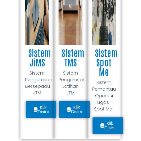
Sistem
Sistem
Sistem
JiMS
TMS
Spot
Me
Sistem
Sistem
Pengurusan
Pengurusan
Sistem
Bersepadu
Latihan
Pemantau
JTM
JTM
Operasi
Tugas –
Klik
Klik
Spot Me
Disini
Disini
Klik
Disini