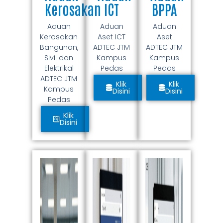
Kerosakan
ICT
BPPA
Aduan
Aduan
Aduan
Kerosakan
Aset ICT
Aset
Bangunan,
ADTEC JTM
ADTEC JTM
Sivil dan
Kampus
Kampus
Elektrikal
Pedas
Pedas
ADTEC JTM
Klik
Klik
Kampus
Disini
Disini
Pedas
Klik
Disini